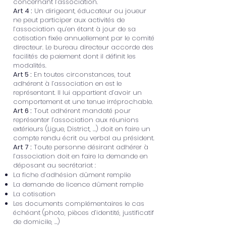
concernant l’association.
Art 4 :
Un dirigeant, éducateur ou joueur
ne peut participer aux activités de
l’association qu’en étant à jour de sa
cotisation fixée annuellement par le comité
directeur. Le bureau directeur accorde des
facilités de paiement dont il définit les
modalités.
Art 5 :
En toutes circonstances, tout
adhérent à l’association en est le
représentant. Il lui appartient d’avoir un
comportement et une tenue irréprochable.
Art 6 :
Tout adhérent mandaté pour
représenter l’association aux réunions
extérieurs (Ligue, District, …) doit en faire un
compte rendu écrit ou verbal au président.
Art 7 :
Toute personne désirant adhérer à
l’association doit en faire la demande en
déposant au secrétariat :
La fiche d’adhésion dûment remplie
La demande de licence dûment remplie
La cotisation
Les documents complémentaires le cas
échéant (photo, pièces d’identité, justificatif
de domicile, …)