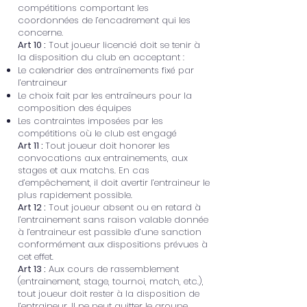
compétitions comportant les
coordonnées de l’encadrement qui les
concerne.
Art 10 :
Tout joueur licencié doit se tenir à
la disposition du club en acceptant :
Le calendrier des entraînements fixé par
l’entraineur
Le choix fait par les entraîneurs pour la
composition des équipes
Les contraintes imposées par les
compétitions où le club est engagé
Art 11 :
Tout joueur doit honorer les
convocations aux entrainements, aux
stages et aux matchs. En cas
d’empêchement, il doit avertir l’entraineur le
plus rapidement possible.
Art 12 :
Tout joueur absent ou en retard à
l’entrainement sans raison valable donnée
à l’entraineur est passible d’une sanction
conformément aux dispositions prévues à
cet effet.
Art 13 :
Aux cours de rassemblement
(entrainement, stage, tournoi, match, etc.),
tout joueur doit rester à la disposition de
l’entraineur. Il ne peut quitter le groupe