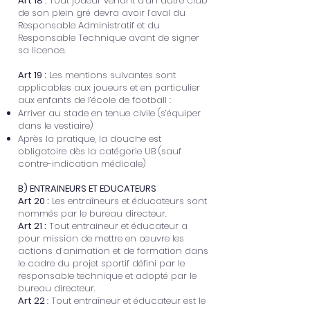
Art 18 :
Tout joueur venant d’un autre club
de son plein gré devra avoir l’aval du
Responsable Administratif et du
Responsable Technique avant de signer
sa licence.
Art 19 :
Les mentions suivantes sont
applicables aux joueurs et en particulier
aux enfants de l’école de football :
Arriver au stade en tenue civile (s’équiper
dans le vestiaire)
Après la pratique, la douche est
obligatoire dès la catégorie U8 (sauf
contre-indication médicale)
B) ENTRAINEURS ET EDUCATEURS
Art 20 :
Les entraîneurs et éducateurs sont
nommés par le bureau directeur.
Art 21 :
Tout entraineur et éducateur a
pour mission de mettre en œuvre les
actions d’animation et de formation dans
le cadre du projet sportif défini par le
responsable technique et adopté par le
bureau directeur.
Art 22
: Tout entraîneur et éducateur est le