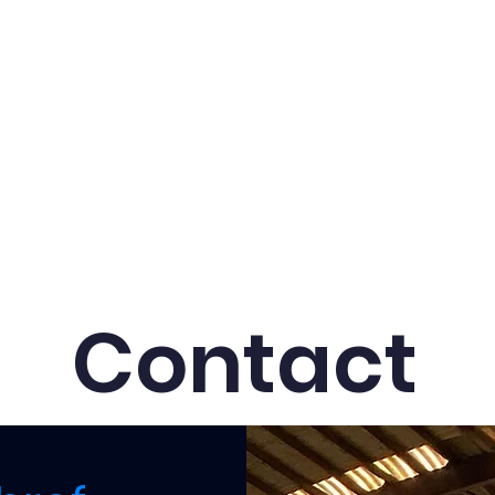
remière
Féminines
Académie
Actualités
Es
Contact