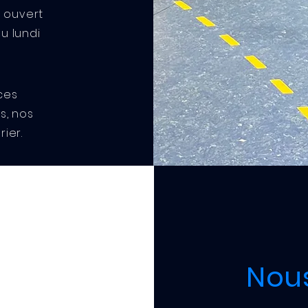
t ouvert
du lundi
e
ces
és, nos
ier.
Nou