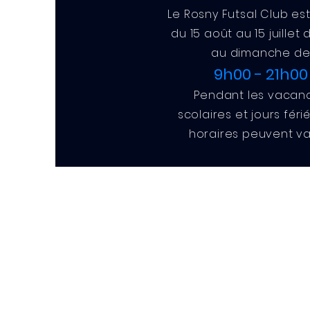
Le Rosny Futsal Club es
du 15 août au 15 juillet 
au dimanche d
9h00 - 21h00
Pendant les vacan
scolaires et jours féri
horaires peuvent var