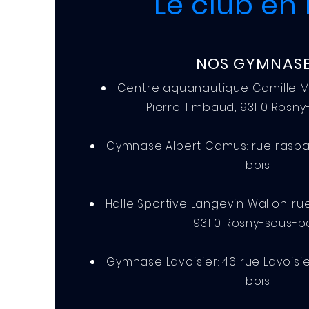
Le club en 
NOS GYMNAS
Centre aquanautique Camille Mu
Pierre Timbaud, 93110 Rosn
Gymnase Albert Camus: rue raspail
bois
Halle Sportive Langevin Wallon: 
93110 Rosny-sous-b
Gymnase Lavoisier: 46 rue Lavoisie
bois