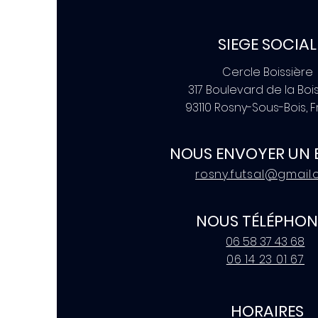
SIEGE SOCIAL
Cercle Boissière
317 Boulevard de la Boi
93110 Rosny-Sous-Bois, 
NOUS ENVOYER UN 
rosny.futsal@gmail
NOUS TÉLÉPHON
06 58 37 43 68
06 14 23 01 67
HORAIRES