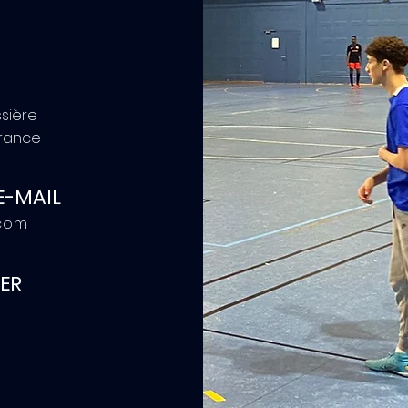
ssière
France
E-MAIL
.com
ER