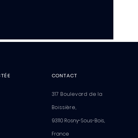
TÉ·E
CONTACT
317 Boulevard de la
Boissière,
93110 Rosny-Sous-Bois,
France