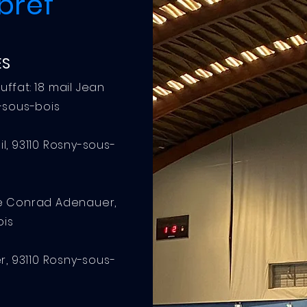
bref
ES
ffat: 18 mail Jean
y-sous-bois
, 93110 Rosny-sous-
rue Conrad Adenauer,
ois
r, 93110 Rosny-sous-