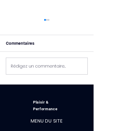
Commentaires
Rédigez un commentaire...
Les inscription
🎬 FIN DE LA SAISON
officiellement o
2025-2026 : MERCI À
TOUS & CAP SUR NOS
20 ANS!
Plaisir &
Performance
MENU DU SITE